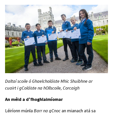
Daltaí scoile ó Ghaelcholáiste Mhic Shuibhne ar
cuairt i gColáiste na hOllscoile, Corcaigh
An méid a d’fhoghlaimíomar
Léiríonn múnla
Barr na gCnoc
an mianach atá sa