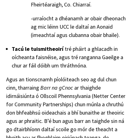
Fheirtéaraigh, Co. Chiarraí.
-urraíocht a dhéanamh ar obair dheonach
ag mic léinn UCC le daltaí an Aonaid
(imeachtaí agus clubanna obair bhaile).
Tacú le tuismitheoirí
tré pháirt a ghlacadh in
oícheanta faisnéise, agus tré ranganna Gaeilge a
chur ar fáil dóibh um thráthnóna.
Agus an tionscnamh píolóiteach seo ag dul chun
cinn, tharraing
Barr na gCnoc
ar thaighde
idirnáisiúnta ó Ollscoil Phennsylvania (Netter Center
for Community Partnerships) chun múnla a chruthú
don bhfeabhsú oideachais a bhí bunaithe ar theoiric
agus ar phraitic. B’é bun agus barr an taighde sin ná
go dtairbhíonn daltaí scoile go mór de theacht a
bheith acu ar fhoghlaim oiriúnach teanga, de