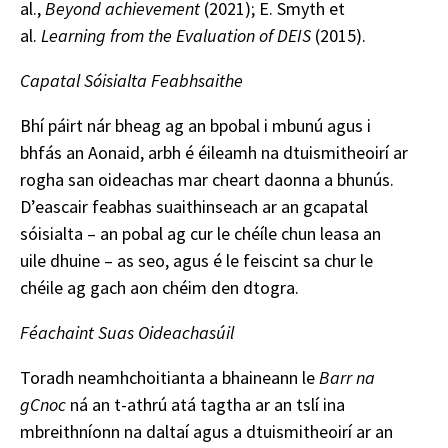
al.,
Beyond achievement
(2021); E. Smyth et
al.
Learning from the Evaluation of DEIS
(2015).
Capatal Sóisialta Feabhsaithe
Bhí páirt nár bheag ag an bpobal i mbunú agus i
bhfás an Aonaid, arbh é éileamh na dtuismitheoirí ar
rogha san oideachas mar cheart daonna a bhunús.
D’eascair feabhas suaithinseach ar an gcapatal
sóisialta – an pobal ag cur le chéíle chun leasa an
uile dhuine – as seo, agus é le feiscint sa chur le
chéile ag gach aon chéim den dtogra.
Féachaint Suas Oideachasúil
Toradh neamhchoitianta a bhaineann le
Barr na
gCnoc
ná an t-athrú atá tagtha ar an tslí ina
mbreithníonn na daltaí agus a dtuismitheoirí ar an