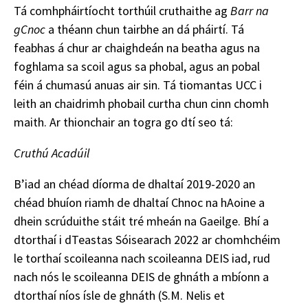
Tá comhpháirtíocht torthúil cruthaithe ag
Barr na
gCnoc
a théann chun tairbhe an dá pháirtí. Tá
feabhas á chur ar chaighdeán na beatha agus na
foghlama sa scoil agus sa phobal, agus an pobal
féin á chumasú anuas air sin. Tá tiomantas UCC i
leith an chaidrimh phobail curtha chun cinn chomh
maith. Ar thionchair an togra go dtí seo tá:
Cruthú Acadúil
B’iad an chéad díorma de dhaltaí 2019-2020 an
chéad bhuíon riamh de dhaltaí Chnoc na hAoine a
dhein scrúduithe stáit tré mheán na Gaeilge. Bhí a
dtorthaí i dTeastas Sóisearach 2022 ar chomhchéim
le torthaí scoileanna nach scoileanna DEIS iad, rud
nach nós le scoileanna DEIS de ghnáth a mbíonn a
dtorthaí níos ísle de ghnáth (S.M. Nelis et