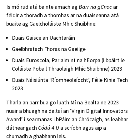
Is mó rud atá bainte amach ag
Barr na gCnoc
ar
féidir a thoradh a thomhas ar na duaiseanna atá
buaite ag Gaelcholáiste Mhic Shuibhne:
Duais Gaisce an Uachtaráin
Gaelbhratach Fhoras na Gaeilge
Duais Euroscola, Parlaimint na hEorpa (i bpáirt le
Coláiste Pobail Thraolaigh Mhic Shuibhne) 2023
Duais Náisiúnta ‘Ríomheolaíocht’, Féile Kinia Tech
2023
Tharla an barr bua go luath Mí na Bealtaine 2023
nuair a bhuagh na daltaí an ‘Virgin Digital Innovators
Award’ i searmanas i bPáirc an Chrócaigh, as leabhar
dátheangach
Códú 4 U
a scríobh agus aip a
chumadh a ghabhann leis.