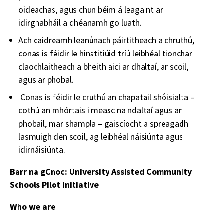
oideachas, agus chun béim á leagaint ar
idirghabháil a dhéanamh go luath.
Ach caidreamh leanúnach páirtitheach a chruthú,
conas is féidir le hinstitiúid tríú leibhéal tionchar
claochlaitheach a bheith aici ar dhaltaí, ar scoil,
agus ar phobal.
Conas is féidir le cruthú an chapatail shóisialta –
cothú an mhórtais i measc na ndaltaí agus an
phobail, mar shampla – gaiscíocht a spreagadh
lasmuigh den scoil, ag leibhéal náisiúnta agus
idirnáisiúnta.
Barr na gCnoc: University Assisted Community
Schools Pilot Initiative
Who we are