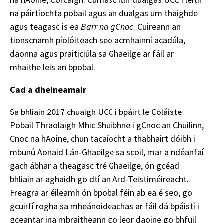
na páirtíochta pobail agus an dualgas um thaighde
agus teagasc is ea
Barr na gCnoc
. Cuireann an
tionscnamh píolóiteach seo acmhainní acadúla,
daonna agus praiticiúla sa Ghaeilge ar fáil ar
mhaithe leis an bpobal.
Cad a dheineamair
Sa bhliain 2017 chuaigh UCC i bpáirt le Coláiste
Pobail Thraolaigh Mhic Shuibhne i gCnoc an Chuilinn,
Cnoc na hAoine, chun tacaíocht a thabhairt dóibh i
mbunú Aonaid Lán-Ghaeilge sa scoil, mar a ndéanfaí
gach ábhar a theagasc tré Ghaeilge, ón gcéad
bhliain ar aghaidh go dtí an Ard-Teistiméireacht.
Freagra ar éileamh ón bpobal féin ab ea é seo, go
gcuirfí rogha sa mheánoideachas ar fáil dá bpáistí i
gceantar ina mbraitheann go leor daoine go bhfuil