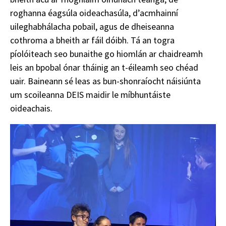
roghanna éagsúla oideachasúla, d’acmhainní
uileghabhálacha pobail, agus de dheiseanna
cothroma a bheith ar fáil dóibh. Tá an togra
píolóiteach seo bunaithe go hiomlán ar chaidreamh
leis an bpobal ónar tháinig an t-éileamh seo chéad
uair. Baineann sé leas as bun-shonraíocht náisiúnta
um scoileanna DEIS maidir le míbhuntáiste
oideachais.