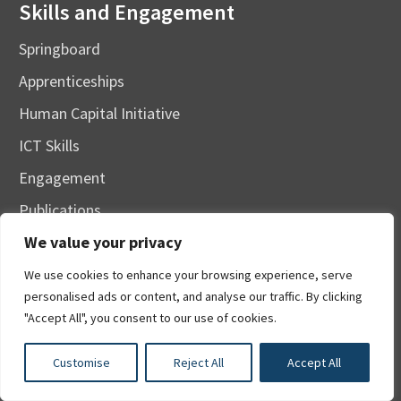
Skills and Engagement
Springboard
Apprenticeships
Human Capital Initiative
ICT Skills
Engagement
Publications
We value your privacy
Contacts
Entrepreneurship
We use cookies to enhance your browsing experience, serve
personalised ads or content, and analyse our traffic. By clicking
"Accept All", you consent to our use of cookies.
Statistics
Customise
Reject All
Accept All
Overview