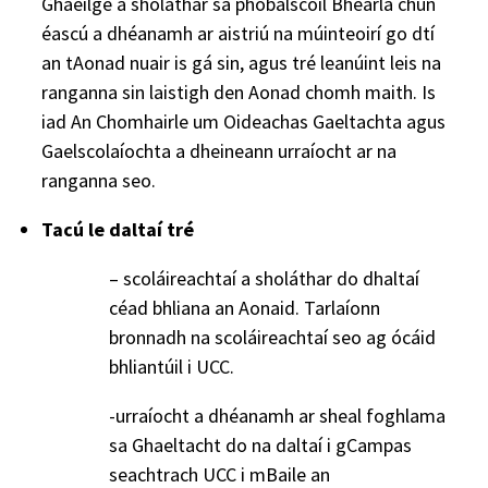
Ghaeilge a sholáthar sa phobalscoil Bhéarla chun
éascú a dhéanamh ar aistriú na múinteoirí go dtí
an tAonad nuair is gá sin, agus tré leanúint leis na
ranganna sin laistigh den Aonad chomh maith. Is
iad An Chomhairle um Oideachas Gaeltachta agus
Gaelscolaíochta a dheineann urraíocht ar na
ranganna seo.
Tacú le daltaí tré
– scoláireachtaí a sholáthar do dhaltaí
céad bhliana an Aonaid. Tarlaíonn
bronnadh na scoláireachtaí seo ag ócáid
bhliantúil i UCC.
-urraíocht a dhéanamh ar sheal foghlama
sa Ghaeltacht do na daltaí i gCampas
seachtrach UCC i mBaile an