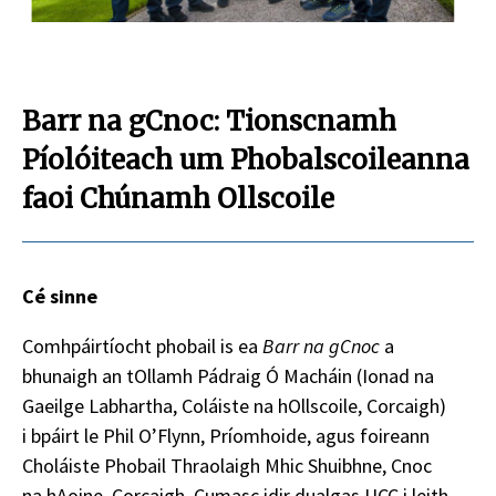
Barr na gCnoc: Tionscnamh
Píolóiteach um Phobalscoileanna
faoi Chúnamh Ollscoile
Cé sinne
Comhpáirtíocht phobail is ea
Barr na gCnoc
a
bhunaigh an tOllamh Pádraig Ó Macháin (Ionad na
Gaeilge Labhartha, Coláiste na hOllscoile, Corcaigh)
i bpáirt le Phil O’Flynn, Príomhoide, agus foireann
Choláiste Phobail Thraolaigh Mhic Shuibhne, Cnoc
na hAoine, Corcaigh. Cumasc idir dualgas UCC i leith