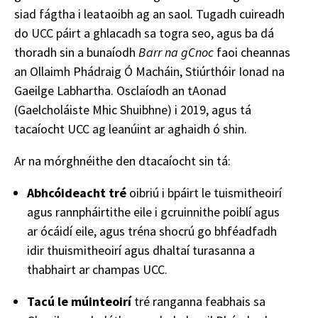
siad fágtha i leataoibh ag an saol. Tugadh cuireadh
do UCC páirt a ghlacadh sa togra seo, agus ba dá
thoradh sin a bunaíodh
Barr na gCnoc
faoi cheannas
an Ollaimh Phádraig Ó Macháin, Stiúrthóir Ionad na
Gaeilge Labhartha. Osclaíodh an tAonad
(Gaelcholáiste Mhic Shuibhne) i 2019, agus tá
tacaíocht UCC ag leanúint ar aghaidh ó shin.
Ar na mórghnéithe den dtacaíocht sin tá:
Abhcóideacht tré
oibriú i bpáirt le tuismitheoirí
agus rannpháirtithe eile i gcruinnithe poiblí agus
ar ócáidí eile, agus tréna shocrú go bhféadfadh
idir thuismitheoirí agus dhaltaí turasanna a
thabhairt ar champas UCC.
Tacú le múinteoirí
tré ranganna feabhais sa