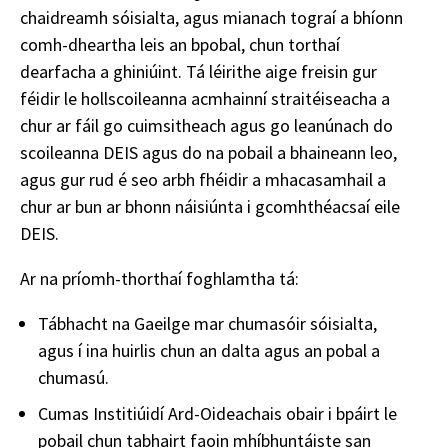
chaidreamh sóisialta, agus mianach tograí a bhíonn
comh-dheartha leis an bpobal, chun torthaí
dearfacha a ghiniúint. Tá léirithe aige freisin gur
féidir le hollscoileanna acmhainní straitéiseacha a
chur ar fáil go cuimsitheach agus go leanúnach do
scoileanna DEIS agus do na pobail a bhaineann leo,
agus gur rud é seo arbh fhéidir a mhacasamhail a
chur ar bun ar bhonn náisiúnta i gcomhthéacsaí eile
DEIS.
Ar na príomh-thorthaí foghlamtha tá:
Tábhacht na Gaeilge mar chumasóir sóisialta,
agus í ina huirlis chun an dalta agus an pobal a
chumasú.
Cumas Institiúidí Ard-Oideachais obair i bpáirt le
pobail chun tabhairt faoin mhíbhuntáiste san